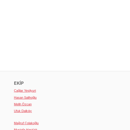
EKIP
Çağlar Yeşilyurt
Hasan Salihoğlu
Melih Özcan
Ufuk Dalkılıç
Mağruf Çolakoğlu
Mustafa Hastürk