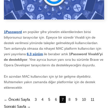
1Password
en popüler şifre yönetim eklentilerinden birisi
biliyorsunuz tarayıcılar için. Epeyce bir süredir Vivaldi için de
destek verilmesi yönünde talepler gelmekteydi kullanıcılardan.
Tam anlamıyla olmasa da nihayet MAC platform kullanıcıları için
yeni yayınlana
6.3 sürüm
ile beraber artık
1Password Vivaldi'yi
de destekliyor
. Yine ayrıca bunun yanı sıra bu sürümle Brave ve
Opera Developer tarayıcılarını da destekleyeceğini duyurdu.
En azından MAC kullanıcıları için iyi bir gelişme diyebiliriz.
Muhtemelen yakın zamanda diğer platformlar için de destek
eklenecektir.
← Önceki Sayfa
3
4
5
6
7
8
9
10
11
Sonraki Sayfa →