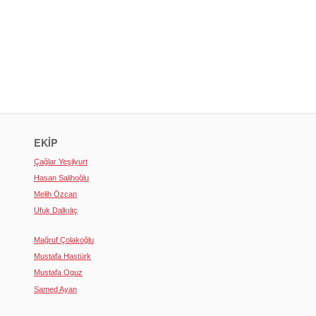
EKIP
Çağlar Yeşilyurt
Hasan Salihoğlu
Melih Özcan
Ufuk Dalkılıç
Mağruf Çolakoğlu
Mustafa Hastürk
Mustafa Oguz
Samed Ayan