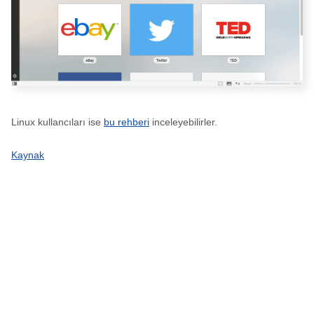
Linux kullancıları ise
bu rehberi
inceleyebilirler.
Kaynak