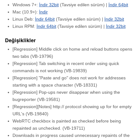
Windows 7+:
İndir 32bit
(Tavsiye edilen sürüm) |
İndir 64bit
Mac (10.9+):
İndir
Linux Deb:
İndir 64bit
(Tavsiye edilen sürüm) |
İndir 32bit
Linux RPM:
İndir 64bit
(Tavsiye edilen sürüm) |
İndir 32bit
Değişiklikler
[Regression] Middle click on home and reload buttons opens
two tabs (VB-19796)
[Regression] Tab switching in recent order using quick
commands is not working (VB-19839)
[Regression] "Paste and go" does not work for addresses
starting with a space character (VB-18331)
[Regression] Pop-ups never disappear when using the
bugreporter (VB-19581)
[Regression][Notes] http:// protocol showing up for for empty
URL's (VB-19840)
WebRTC checkbox is painted as checked before being
repainted as unchecked. (VB-19711)
Downloads in progress caused unnecessary repaints of the