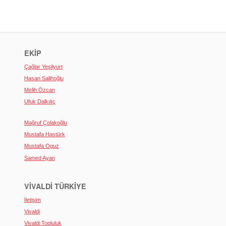
EKIP
Çağlar Yeşilyurt
Hasan Salihoğlu
Melih Özcan
Ufuk Dalkılıç
Mağruf Çolakoğlu
Mustafa Hastürk
Mustafa Oguz
Samed Ayan
VIVALDI TÜRKIYE
İletişim
Vivaldi
Vivaldi Topluluk