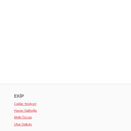
EKIP
Çağlar Yeşilyurt
Hasan Salihoğlu
Melih Özcan
Ufuk Dalkılıç